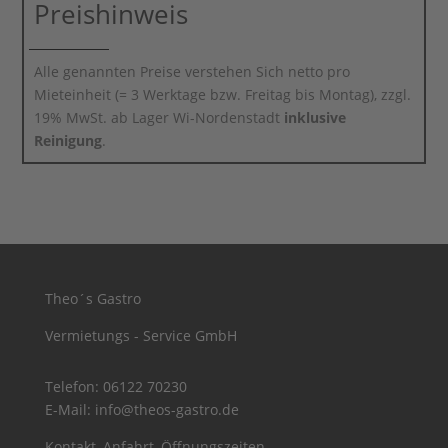
Preishinweis
Alle genannten Preise verstehen Sich netto pro
Mieteinheit (= 3 Werktage bzw. Freitag bis Montag), zzgl.
19% MwSt. ab Lager Wi-Nordenstadt
inklusive
Reinigung
.
Theo´s Gastro
Vermietungs - Service GmbH
Telefon:
06122 70230
E-Mail:
info@theos-gastro.de
Kontakt, Anfahrt, Öffnungszeiten...