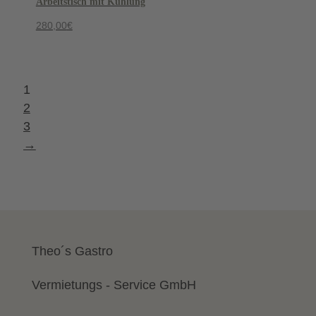
Arbeitstisch mit Kühlung
280,00
€
1
2
3
→
Theo´s Gastro
Vermietungs - Service GmbH