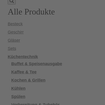
search
Alle Produkte
Besteck
Geschirr
Gläser
Sets
Küchentechnik
Buffet & Speisenausgabe
Kaffee & Tee
Kochen & Grillen
Kühlen
Spülen
Vorbereitung & Zubehör