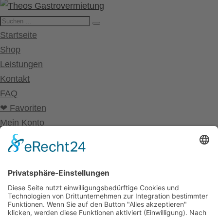
Startseite
Shop
Leistungen
Kontakt
FAQ
❤ Favoriten
Mein Konto
Betriebsferien
Wir befinden uns vom