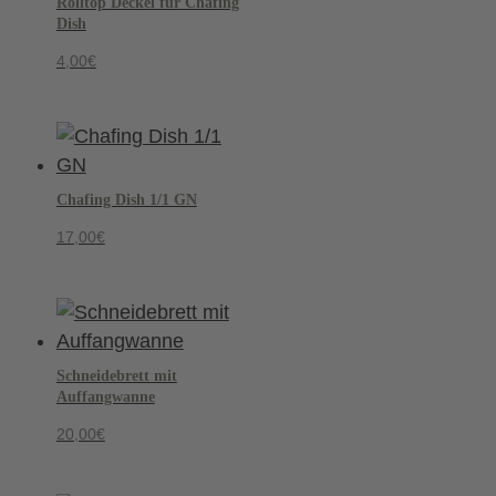
Rolltop Deckel für Chafing
Dish
4,00
€
Chafing Dish 1/1 GN
17,00
€
Schneidebrett mit
Auffangwanne
20,00
€