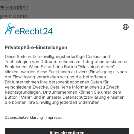
❤ Favoriten
Mein Konto
Betriebsferien
Wir befinden uns vom
19.12.2025 bis einschließlich 07.01.2026
in unseren Betriebsferien.
In dieser Zeit werden Anfragen
weiterhin bearbeitet, allerdings
kann es zu Verzögerungen bei der
Beantwortung kommen.