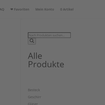
AQ
❤ Favoriten
Mein Konto
0 Artikel
Products
search
Alle
Produkte
Besteck
Geschirr
Gläser