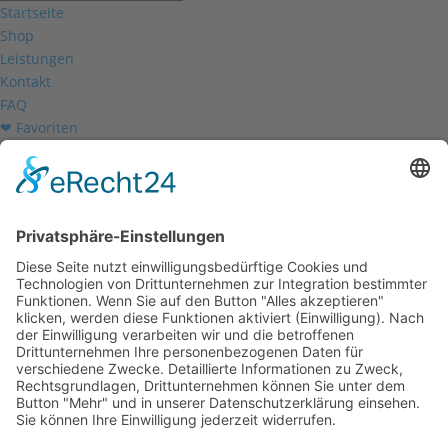
Startseite
Shop
Leistungen
Kontakt
FAQ
❤ Favoriten
Mein Konto
Betriebsferien
Wir befinden uns vom
19.12.2025 bis einschließlich 07.01.2026
in unseren Betriebsferien.
In dieser Zeit werden Anfragen
weiterhin bearbeitet, allerdings
kann es zu Verzögerungen bei der