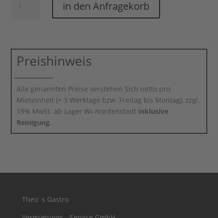
in den Anfragekorb
Atlantic
Menge
Preishinweis
Alle genannten Preise verstehen Sich netto pro
Mieteinheit (= 3 Werktage bzw. Freitag bis Montag), zzgl.
19% MwSt. ab Lager Wi-Nordenstadt
inklusive
Reinigung
.
Theo´s Gastro
Vermietungs - Service GmbH