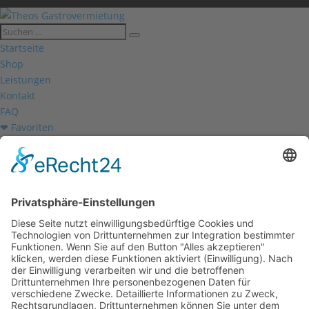
Startseite
Shop
Leistungen
Kontakt
FAQ
❤ Favoriten
Mein Konto
Betriebsferien
Wir befinden uns vom
19.12.2025 bis einschließlich 07.01.2026
in unseren Betriebsferien.
In dieser Zeit werden Anfragen