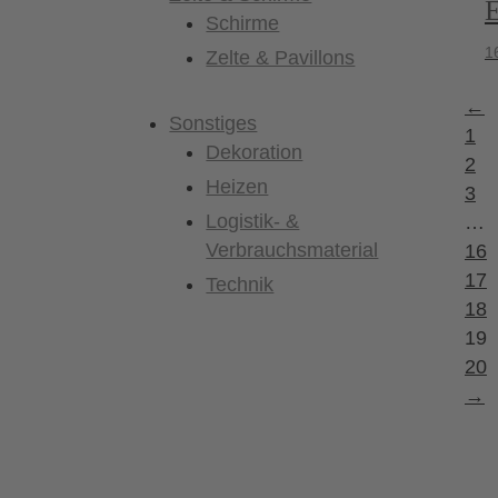
E
Schirme
1
Zelte & Pavillons
←
Sonstiges
1
Dekoration
2
Heizen
3
Logistik- &
…
Verbrauchsmaterial
16
17
Technik
18
19
20
→