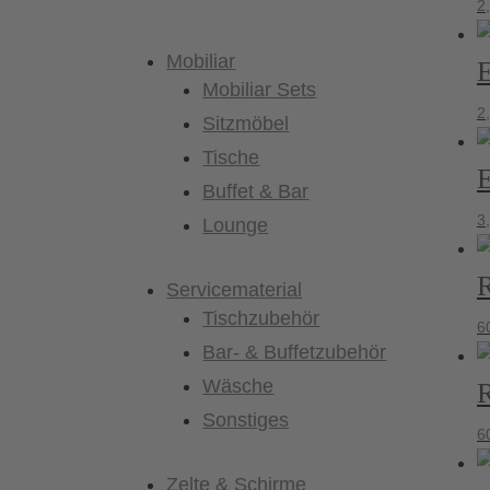
2
Mobiliar
E
Mobiliar Sets
2
Sitzmöbel
Tische
E
Buffet & Bar
3
Lounge
R
Servicematerial
Tischzubehör
6
Bar- & Buffetzubehör
Wäsche
R
Sonstiges
6
Zelte & Schirme