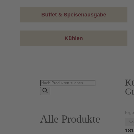
Buffet & Speisenausgabe
Kühlen
Kü
Products
Gr
search
Erge
Alle Produkte
181