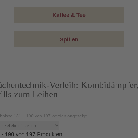
Kaffee & Tee
Spülen
chentechnik-Verleih: Kombidämpfer
ills zum Leihen
Nach
bnisse 181 – 190 von 197 werden angezeigt
Beliebtheit
 - 190
von
197
Produkten
sortiert