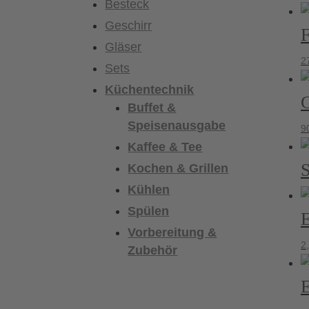
Besteck
Geschirr
F
Gläser
2
Sets
Küchentechnik
G
Buffet &
Speisenausgabe
9
Kaffee & Tee
S
Kochen & Grillen
Kühlen
Spülen
E
Vorbereitung &
2
Zubehör
E