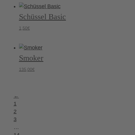
Schüssel Basic
1,50
€
Smoker
135,00
€
←
1
2
3
…