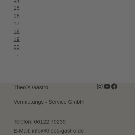
14
15
16
17
18
19
20
→
Instagram
YouTube
Facebo
Theo´s Gastro
Vermietungs - Service GmbH
Telefon:
06122 70230
E-Mail:
info@theos-gastro.de