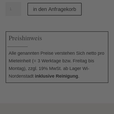
Zelt
in den Anfragekorb
5
x
3
Preishinweis
m
Menge
Alle genannten Preise verstehen Sich netto pro
Mieteinheit (= 3 Werktage bzw. Freitag bis
Montag), zzgl. 19% MwSt. ab Lager Wi-
Nordenstadt
inklusive Reinigung
.