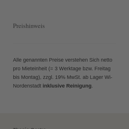
Ø
19
cm
Preishinweis
Bavaria
Menge
Alle genannten Preise verstehen Sich netto
pro Mieteinheit (= 3 Werktage bzw. Freitag
bis Montag), zzgl. 19% MwSt. ab Lager Wi-
Nordenstadt
inklusive Reinigung
.