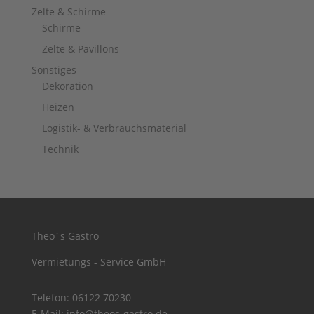
Zelte & Schirme
Schirme
Zelte & Pavillons
Sonstiges
Dekoration
Heizen
Logistik- & Verbrauchsmaterial
Technik
Theo´s Gastro
Vermietungs - Service GmbH
Telefon:
06122 70230
E-Mail:
info@theos-gastro.de