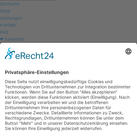
Startseite
Shop
Leistungen
Kontakt
FAQ
❤ Favoriten
Mein Konto
Betriebsferien
Wir befinden uns vom
19.12.2025 bis einschließlich 07.01.2026
in unseren Betriebsferien.
In dieser Zeit werden Anfragen
weiterhin bearbeitet, allerdings
kann es zu Verzögerungen bei der