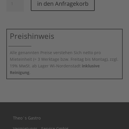
in den Anfragekorb
für
Chafing
Dish
Menge
Preishinweis
Alle genannten Preise verstehen Sich netto pro
Mieteinheit (= 3 Werktage bzw. Freitag bis Montag), zzgl.
19% MwSt. ab Lager Wi-Nordenstadt
inklusive
Reinigung
.
Theo´s Gastro
Vermietungs - Service GmbH