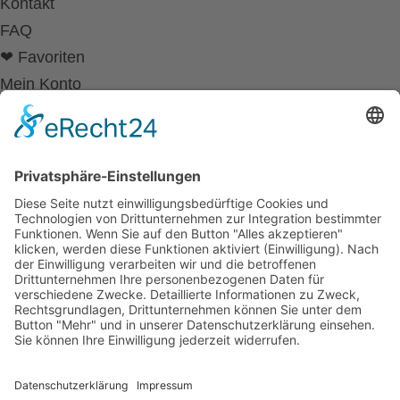
Kontakt
FAQ
❤ Favoriten
Mein Konto
Betriebsferien
Wir befinden uns vom
19.12.2025 bis einschließlich 07.01.2026
in unseren Betriebsferien.
In dieser Zeit werden Anfragen
weiterhin bearbeitet, allerdings
kann es zu Verzögerungen bei der