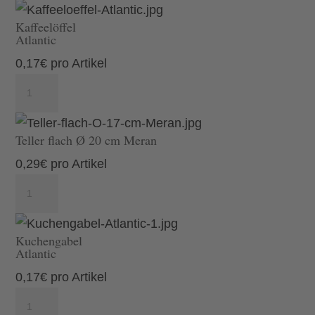
Meran
Kaffeelöffel
Menge
Atlantic
0,17
€
pro Artikel
Kaffeelöffel
Atlantic
Menge
Teller flach Ø 20 cm Meran
0,29
€
pro Artikel
Teller
flach
Ø
Kuchengabel
20
Atlantic
cm
0,17
€
pro Artikel
Meran
Kuchengabel
Menge