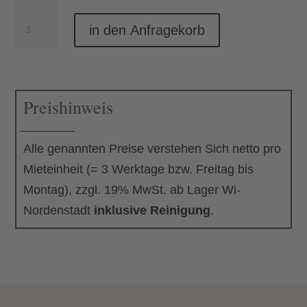
Atlantic
Set
Menge
in den Anfragekorb
Kaffee
&
Kuchen
Preishinweis
Basic
Menge
Alle genannten Preise verstehen Sich netto pro
Mieteinheit (= 3 Werktage bzw. Freitag bis
Montag), zzgl. 19% MwSt. ab Lager Wi-
Nordenstadt
inklusive Reinigung
.