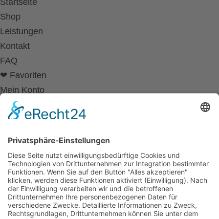
Startseite
Shop
Leistungen
Kontakt
FAQ
❤ Favoriten
Mein Konto
Betriebsferien
Wir befinden uns vom
19.12.2025 bis einschließlich 07.01.2026
in unseren Betriebsferien.