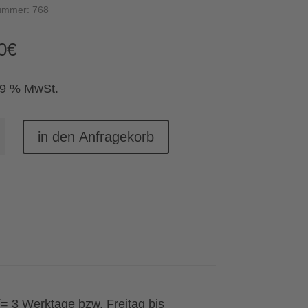
nummer:
768
0
€
19 % MwSt.
arre
in den Anfragekorb
e
(= 3 Werktage bzw. Freitag bis