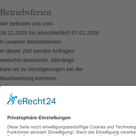
Betriebsferien
Wir befinden uns vom
19.12.2025 bis einschließlich 07.01.2026
in unseren Betriebsferien.
In dieser Zeit werden Anfragen
weiterhin bearbeitet, allerdings
kann es zu Verzögerungen bei der
Beantwortung kommen.