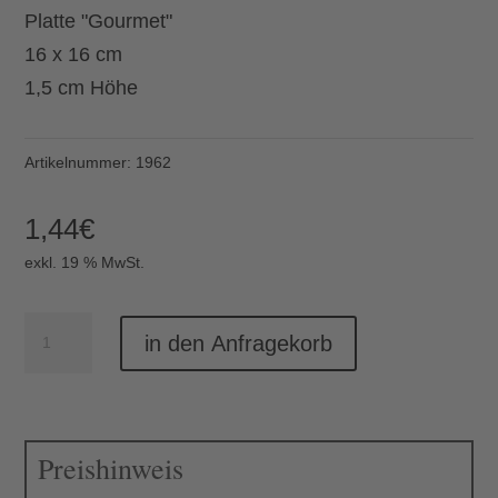
Platte "Gourmet"
16 x 16 cm
1,5 cm Höhe
Artikelnummer:
1962
1,44
€
exkl. 19 % MwSt.
Platte
in den Anfragekorb
"Gourmet"
16x16x1.5
cm
Preishinweis
Menge