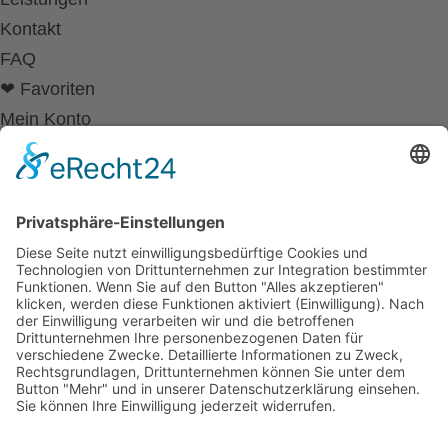
Kontakt
FAQ
❤ Favoriten
Mein Konto
Betriebsferien
Wir befinden uns vom
19.12.2025 bis einschließlich 07.01.2026
in unseren Betriebsferien.
In dieser Zeit werden Anfragen
weiterhin bearbeitet, allerdings