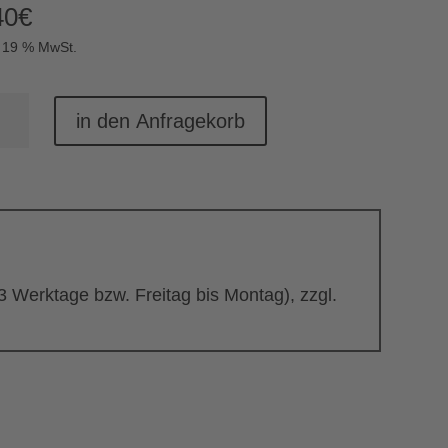
40
€
. 19 % MwSt.
chmesser
in den Anfragekorb
enmuster
nge
 3 Werktage bzw. Freitag bis Montag), zzgl.