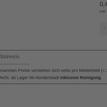
0,
exkl
Fis
Fad
Me
shinweis
enannten Preise verstehen Sich netto pro Mieteinheit (=
wSt. ab Lager Wi-Nordenstadt
inklusive Reinigung
.