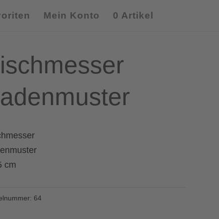
oriten
Mein Konto
0 Artikel
ischmesser
adenmuster
chmesser
enmuster
5 cm
kelnummer:
64