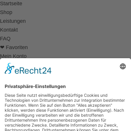
Startseite
Shop
Leistungen
Kontakt
FAQ
❤ Favoriten
Mein Konto
Betriebsferien
Wir befinden uns vom
19.12.2025 bis einschließlich 07.01.2026
in unseren Betriebsferien.