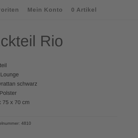
oriten
Mein Konto
0 Artikel
ckteil Rio
eil
 Lounge
yrattan schwarz
Polster
x 75 x 70 cm
kelnummer:
4810