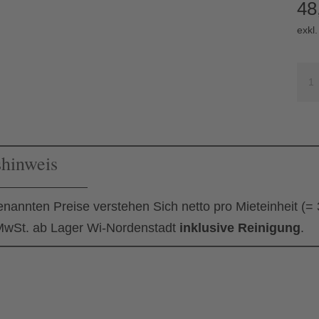
48
exkl
Eckt
Rio
Me
shinweis
enannten Preise verstehen Sich netto pro Mieteinheit (=
wSt. ab Lager Wi-Nordenstadt
inklusive Reinigung
.