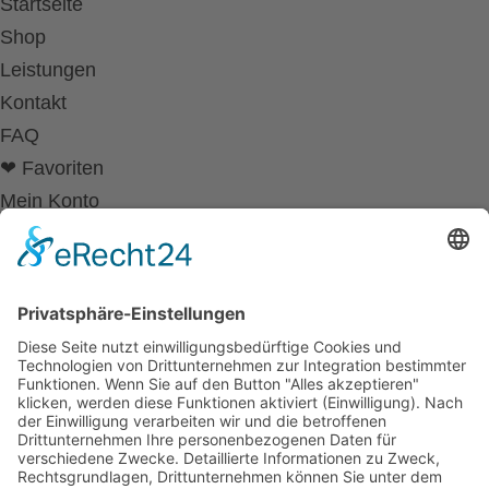
Startseite
Shop
Leistungen
Kontakt
FAQ
❤ Favoriten
Mein Konto
Betriebsferien
Wir befinden uns vom
19.12.2025 bis einschließlich 07.01.2026
in unseren Betriebsferien.