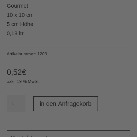
Gourmet
10 x 10 cm
5 cm Höhe
0,18 ltr
Artikelnummer:
1203
0,52
€
exkl. 19 % MwSt.
Dipschale
in den Anfragekorb
Gourmet
10x10x5
Menge