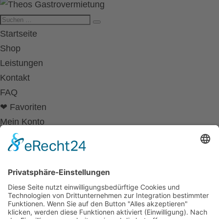
Startseite
Shop
Leistungen
Kontakt
FAQ
❤ Favoriten
Mein Konto
Betriebsferien
Wir befinden uns vom