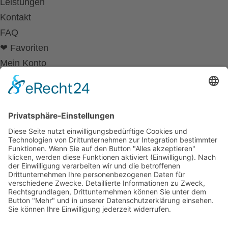
Leistungen
Kontakt
FAQ
❤ Favoriten
Mein Konto
Betriebsferien
Wir befinden uns vom
19.12.2025 bis einschließlich 07.01.2026
in unseren Betriebsferien.
In dieser Zeit werden Anfragen
weiterhin bearbeitet, allerdings