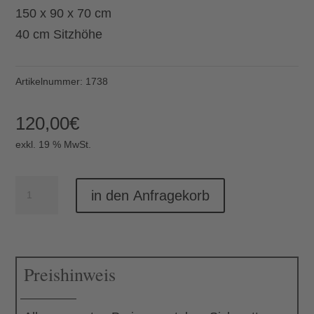
150 x 90 x 70 cm
40 cm Sitzhöhe
Artikelnummer:
1738
120,00
€
exkl. 19 % MwSt.
Couch
in den Anfragekorb
2-
Sitzer
weiß
Preishinweis
Menge