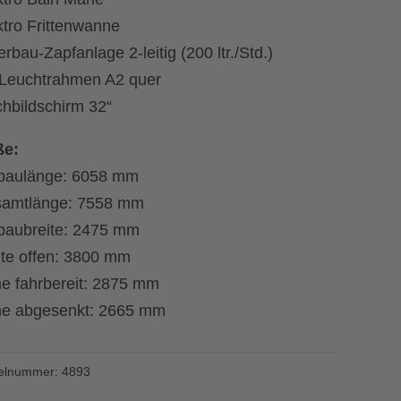
ktro Frittenwanne
rbau-Zapfanlage 2-leitig (200 ltr./Std.)
 Leuchtrahmen A2 quer
chbildschirm 32“
e:
baulänge: 6058 mm
amtlänge: 7558 mm
baubreite: 2475 mm
ite offen: 3800 mm
e fahrbereit: 2875 mm
e abgesenkt: 2665 mm
kelnummer:
4893