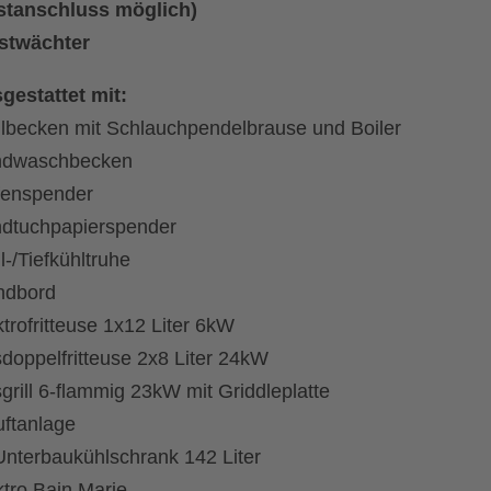
stanschluss möglich)
stwächter
gestattet mit:
lbecken mit Schlauchpendelbrause und Boiler
dwaschbecken
fenspender
dtuchpapierspender
l-/Tiefkühltruhe
dbord
ktrofritteuse 1x12 Liter 6kW
doppelfritteuse 2x8 Liter 24kW
grill 6-flammig 23kW mit Griddleplatte
uftanlage
Unterbaukühlschrank 142 Liter
ktro Bain Marie