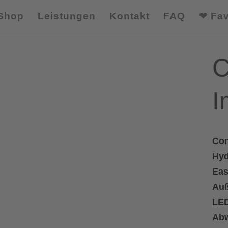
Shop
Leistungen
Kontakt
FAQ
❤ Fav
C
I
Con
Hyd
Eas
Auß
LED
Abw