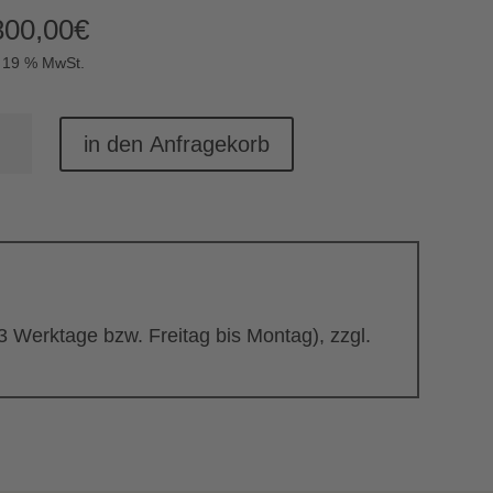
800,00
€
. 19 % MwSt.
railer
in den Anfragekorb
issanhänger
nge
 3 Werktage bzw. Freitag bis Montag), zzgl.