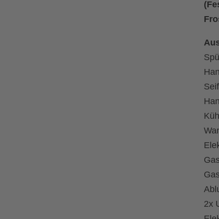
(Fe
Fro
Aus
Spü
Han
Sei
Han
Küh
Wan
Ele
Gas
Gas
Abl
2x 
Ele