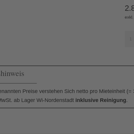
2.
exkl
Cont
Imb
Me
shinweis
enannten Preise verstehen Sich netto pro Mieteinheit (=
wSt. ab Lager Wi-Nordenstadt
inklusive Reinigung
.