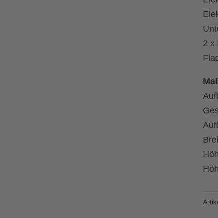
Ele
Unte
2 x
Fla
Maß
Auf
Ges
Auf
Bre
Höh
Höh
Arti