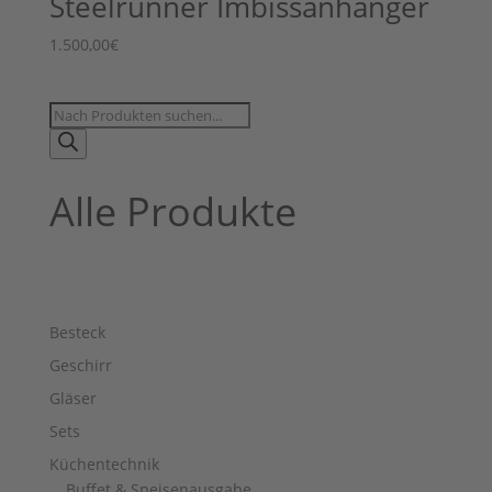
Steelrunner Imbissanhänger
1.500,00
€
Products
search
Alle Produkte
Besteck
Geschirr
Gläser
Sets
Küchentechnik
Buffet & Speisenausgabe