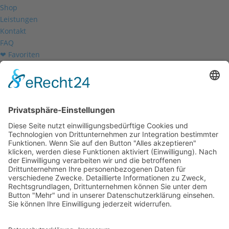
Shop
Leistungen
Kontakt
FAQ
❤ Favoriten
Mein Konto
Betriebsferien
Wir befinden uns vom
19.12.2025 bis einschließlich 07.01.2026
in unseren Betriebsferien.
In dieser Zeit werden Anfragen
weiterhin bearbeitet, allerdings
kann es zu Verzögerungen bei der
Beantwortung kommen.