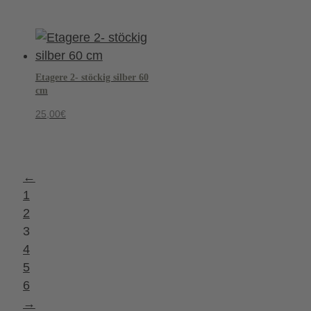
Etagere 2- stöckig silber 60
cm
25,00
€
←
1
2
3
4
5
6
→