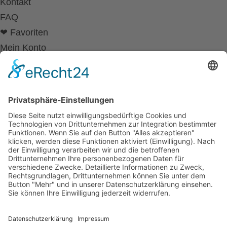
Kontakt
FAQ
❤ Favoriten
Mein Konto
Betriebsferien
Wir befinden uns vom
19.12.2025 bis einschließlich 07.01.2026
in unseren Betriebsferien.
In dieser Zeit werden Anfragen
weiterhin bearbeitet, allerdings
kann es zu Verzögerungen bei der