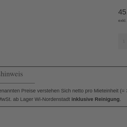
45
exkl
Wür
Me
shinweis
enannten Preise verstehen Sich netto pro Mieteinheit (=
wSt. ab Lager Wi-Nordenstadt
inklusive Reinigung
.