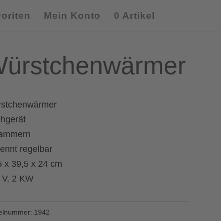
oriten
Mein Konto
0 Artikel
ürstchenwärmer
stchenwärmer
chgerät
ammern
rennt regelbar
5 x 39,5 x 24 cm
 V, 2 KW
kelnummer:
1942