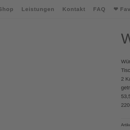
Shop
Leistungen
Kontakt
FAQ
❤ Fav
W
Wür
Tis
2 K
get
53,
220
Arti