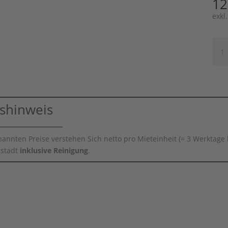
12
exkl
Whit
Lou
Thek
Men
ishinweis
nannten Preise verstehen Sich netto pro Mieteinheit (= 3 Werktage 
stadt
inklusive Reinigung
.