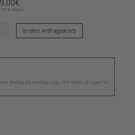
9,00
€
. 19 % MwSt.
e
in den Anfragekorb
nge
e
ge
bzw. Freitag bis Montag), zzgl. 19% MwSt. ab Lager Wi-