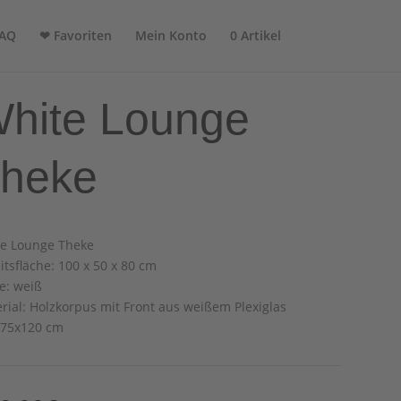
AQ
❤ Favoriten
Mein Konto
0 Artikel
hite Lounge
heke
e Lounge Theke
itsfläche: 100 x 50 x 80 cm
e: weiß
rial: Holzkorpus mit Front aus weißem Plexiglas
x75x120 cm