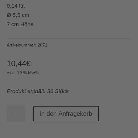
0,14 ltr.
Ø 5,5 cm
7 cm Höhe
Artikelnummer:
2071
10,44
€
exkl. 19 % MwSt.
Produkt enthält: 36 Stück
Weckglas
in den Anfragekorb
140
ml(36
Stück)