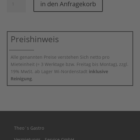
in den Anfragekorb
Diamonds
groß
Menge
Preishinweis
Alle genannten Preise verstehen Sich netto pro
Mieteinheit (= 3 Werktage bzw. Freitag bis Montag), zzgl.
19% MwSt. ab Lager Wi-Nordenstadt
inklusive
Reinigung
.
Theo´s Gastro
Vermietungs - Service GmbH