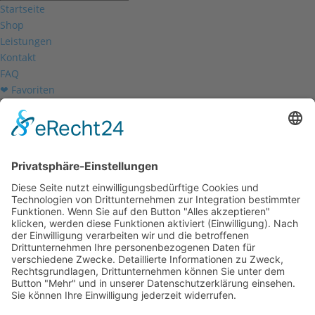
Startseite
Shop
Leistungen
Kontakt
FAQ
❤ Favoriten
Mein Konto
Betriebsferien
Wir befinden uns vom
19.12.2025 bis einschließlich 07.01.2026
in unseren Betriebsferien.
In dieser Zeit werden Anfragen
weiterhin bearbeitet, allerdings
kann es zu Verzögerungen bei der