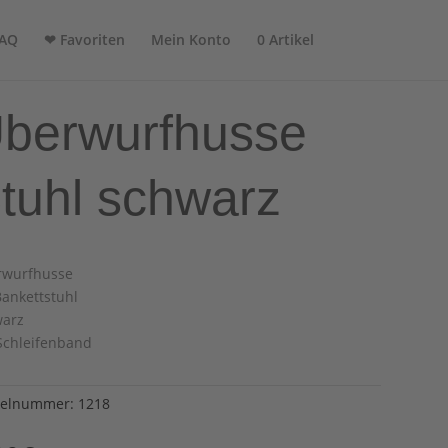
AQ
❤ Favoriten
Mein Konto
0 Artikel
berwurfhusse
tuhl schwarz
rwurfhusse
Bankettstuhl
warz
Schleifenband
kelnummer:
1218