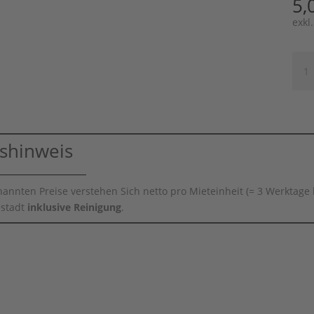
5,
exkl
Über
Stuh
schw
Men
ishinweis
nannten Preise verstehen Sich netto pro Mieteinheit (= 3 Werktage 
stadt
inklusive Reinigung
.