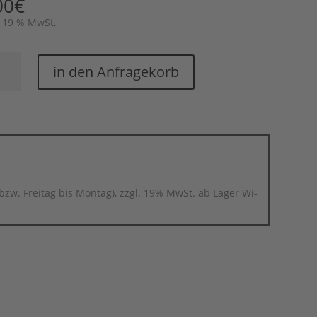
00
€
. 19 % MwSt.
wurfhusse
in den Anfragekorb
l
arz
ge
bzw. Freitag bis Montag), zzgl. 19% MwSt. ab Lager Wi-