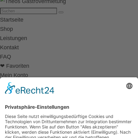
Startseite
Shop
Leistungen
Kontakt
FAQ
❤ Favoriten
Mein Konto
Betriebsferien
Wir befinden uns vom