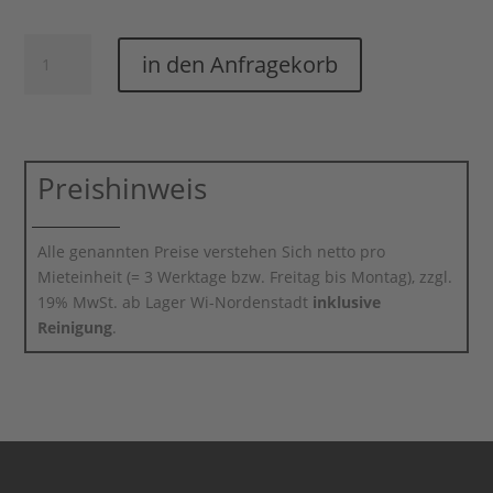
Teller
in den Anfragekorb
tief
eckig
15.5
cm
Savoy
Preishinweis
Menge
Alle genannten Preise verstehen Sich netto pro
Mieteinheit (= 3 Werktage bzw. Freitag bis Montag), zzgl.
19% MwSt. ab Lager Wi-Nordenstadt
inklusive
Reinigung
.