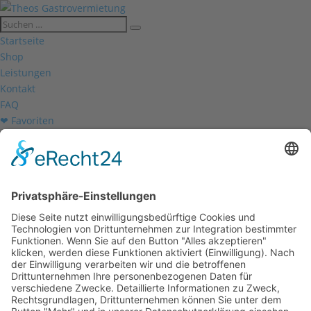
Startseite
Shop
Leistungen
Kontakt
FAQ
❤ Favoriten
Mein Konto
Betriebsferien
Wir befinden uns vom
19.12.2025 bis einschließlich 07.01.2026
in unseren Betriebsferien.
In dieser Zeit werden Anfragen