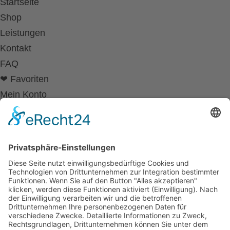
Startseite
Shop
Leistungen
Kontakt
FAQ
❤ Favoriten
Mein Konto
Betriebsferien
Wir befinden uns vom
19.12.2025 bis einschließlich 07.01.2026
in unseren Betriebsferien.