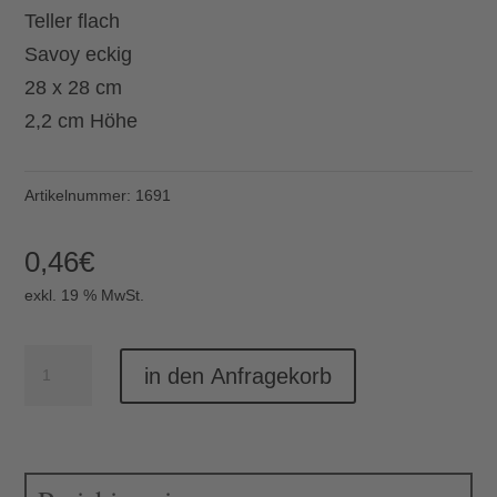
Teller flach
Savoy eckig
28 x 28 cm
2,2 cm Höhe
Artikelnummer:
1691
0,46
€
exkl. 19 % MwSt.
Teller
in den Anfragekorb
flach
eckig
28
cm