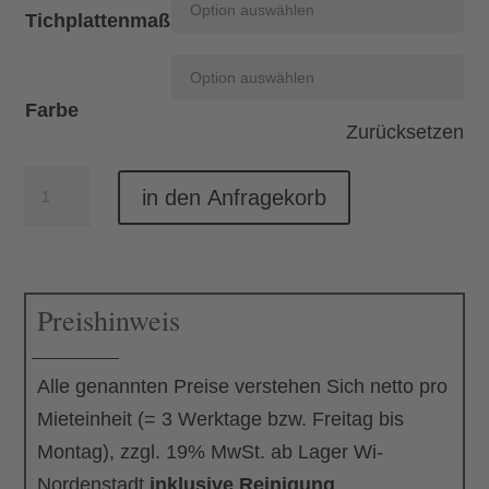
Tichplattenmaß
Farbe
Zurücksetzen
Stretch
in den Anfragekorb
Hussenset
für
Biertischgarnitur
Preishinweis
Menge
Alle genannten Preise verstehen Sich netto pro
Mieteinheit (= 3 Werktage bzw. Freitag bis
Montag), zzgl. 19% MwSt. ab Lager Wi-
Nordenstadt
inklusive Reinigung
.