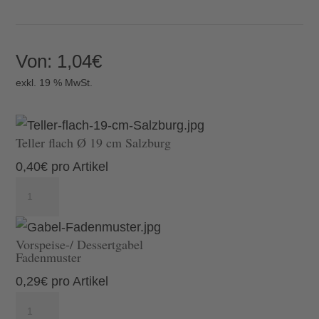
Von:
1,04
€
exkl. 19 % MwSt.
Teller flach Ø 19 cm Salzburg
0,40
€
pro Artikel
Teller
flach
Ø
Vorspeise-/ Dessertgabel
19
Fadenmuster
cm
0,29
€
pro Artikel
Salzburg
Vorspeise-/
Menge