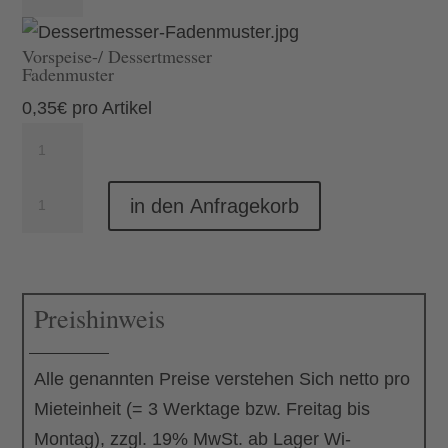
Dessertgabel
Fadenmuster
Vorspeise-/ Dessertmesser
Menge
Fadenmuster
0,35
€
pro Artikel
Vorspeise-/
Dessertmesser
Set
Fadenmuster
in den Anfragekorb
Vorspeise
Menge
Traditional
Menge
Preishinweis
Alle genannten Preise verstehen Sich netto pro
Mieteinheit (= 3 Werktage bzw. Freitag bis
Montag), zzgl. 19% MwSt. ab Lager Wi-