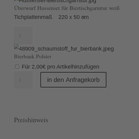
Überwurf Hussenset für Biertischgarnitur weiß
Tichplattenmaß
220 x 50 cm
Überwurf
Hussenset
für
Bierbank Polster
Biertischgarnitur
Für
2,00
€
pro Artikel
hinzufügen
weiß
Set
Menge
in den Anfragekorb
BiGa
Traditional
Menge
Preishinweis