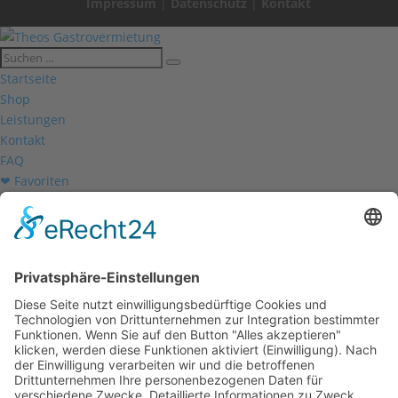
Impressum
|
Datenschutz
|
Kontakt
Startseite
Shop
Leistungen
Kontakt
FAQ
❤ Favoriten
Mein Konto
Betriebsferien
Wir befinden uns vom
19.12.2025 bis einschließlich 07.01.2026
in unseren Betriebsferien.