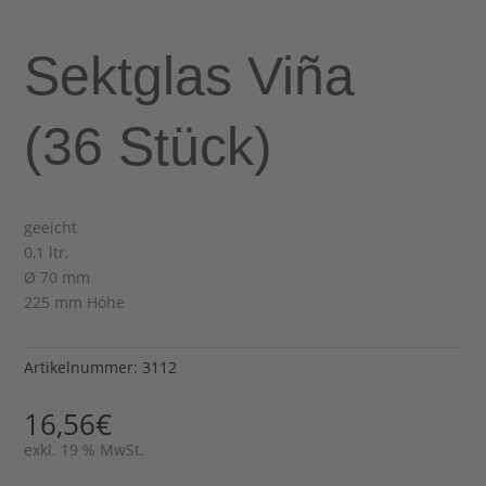
Sektglas Viña
(36 Stück)
geeicht
0,1 ltr.
Ø 70 mm
225 mm Höhe
Artikelnummer:
3112
16,56
€
exkl. 19 % MwSt.