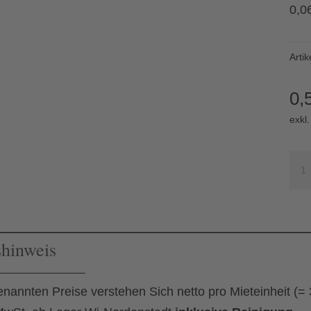
0,06
Arti
0,
exkl
Sch
"Spi
11
cm
shinweis
Sav
Me
enannten Preise verstehen Sich netto pro Mieteinheit (=