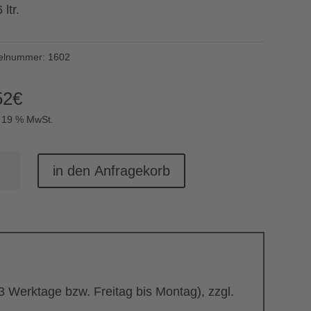
 ltr.
kelnummer:
1602
52
€
. 19 % MwSt.
üssel
in den Anfragekorb
tzen"
oy
nge
 3 Werktage bzw. Freitag bis Montag), zzgl.