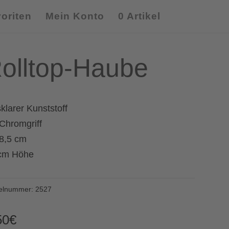
oriten
Mein Konto
0 Artikel
olltop-Haube
klarer Kunststoff
 Chromgriff
8,5 cm
cm Höhe
kelnummer:
2527
50
€