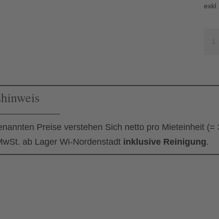
exkl
Roll
Hau
Me
shinweis
enannten Preise verstehen Sich netto pro Mieteinheit (=
wSt. ab Lager Wi-Nordenstadt
inklusive Reinigung
.