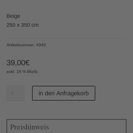
Beige
250 x 350 cm
Artikelnummer:
4949
39,00
€
exkl. 19 % MwSt.
Polyestertischdecke
in den Anfragekorb
beige
250
x
Preishinweis
350