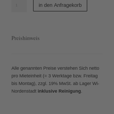
Platte
in den Anfragekorb
27x20
cm
pearls
light
Preishinweis
Menge
Alle genannten Preise verstehen Sich netto
pro Mieteinheit (= 3 Werktage bzw. Freitag
bis Montag), zzgl. 19% MwSt. ab Lager Wi-
Nordenstadt
inklusive Reinigung
.