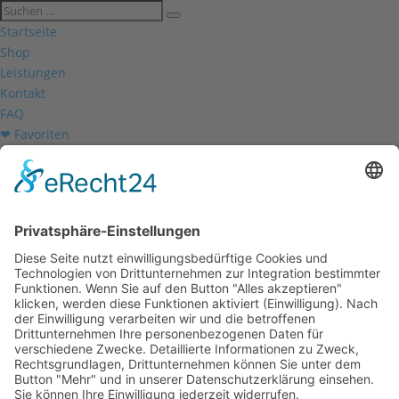
Startseite
Shop
Leistungen
Kontakt
FAQ
❤ Favoriten
Mein Konto
Betriebsferien
Wir befinden uns vom
19.12.2025 bis einschließlich 07.01.2026
in unseren Betriebsferien.
In dieser Zeit werden Anfragen
weiterhin bearbeitet, allerdings