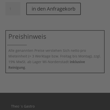
Milch-/Zuckerspender
in den Anfragekorb
Multi
Rack
Menge
Preishinweis
Alle genannten Preise verstehen Sich netto pro
Mieteinheit (= 3 Werktage bzw. Freitag bis Montag), zzgl.
19% MwSt. ab Lager Wi-Nordenstadt
inklusive
Reinigung
.
Theo´s Gastro