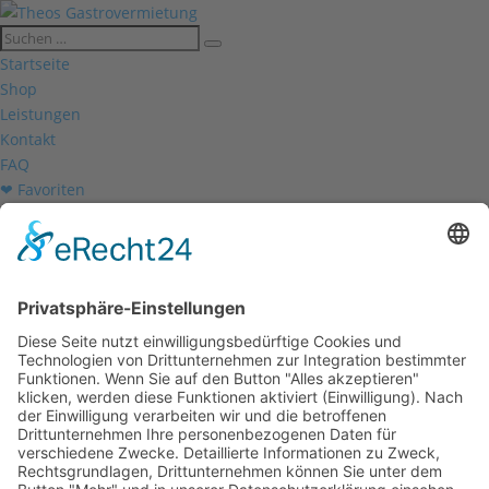
Startseite
Shop
Leistungen
Kontakt
FAQ
❤ Favoriten
Mein Konto
Betriebsferien
Wir befinden uns vom
19.12.2025 bis einschließlich 07.01.2026
in unseren Betriebsferien.
In dieser Zeit werden Anfragen