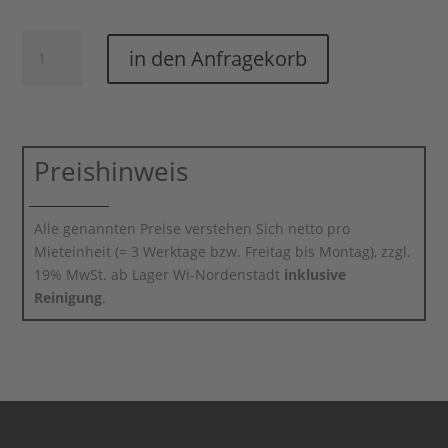
Kinderbecher
in den Anfragekorb
Mein
Pony
Menge
Preishinweis
Alle genannten Preise verstehen Sich netto pro
Mieteinheit (= 3 Werktage bzw. Freitag bis Montag), zzgl.
19% MwSt. ab Lager Wi-Nordenstadt
inklusive
Reinigung
.