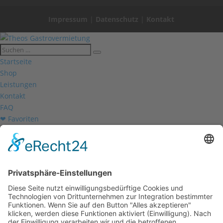
Impressum
|
Datenschutz
|
Kontakt
Startseite
Shop
Leistungen
Kontakt
FAQ
❤ Favoriten
Mein Konto
Betriebsferien
Wir befinden uns vom