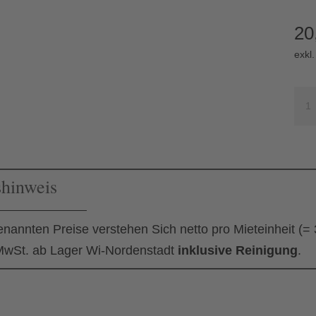
20
exkl
Ind
für
Wok
Me
shinweis
enannten Preise verstehen Sich netto pro Mieteinheit (=
wSt. ab Lager Wi-Nordenstadt
inklusive Reinigung
.