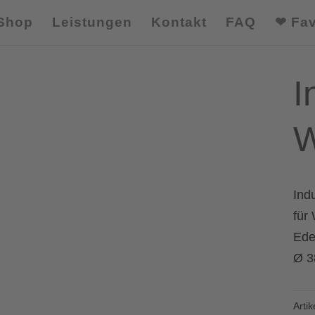
Shop
Leistungen
Kontakt
FAQ
❤ Fav
I
W
Ind
für
Ede
Ø 3
Arti