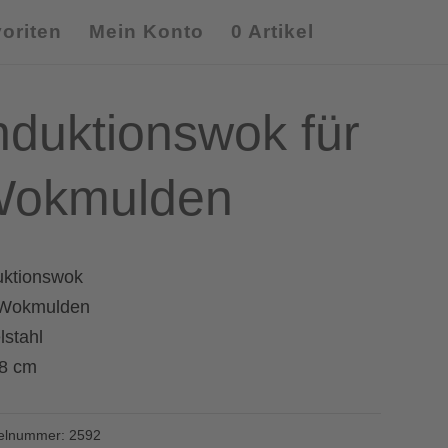
oriten
Mein Konto
0 Artikel
nduktionswok für
okmulden
uktionswok
 Wokmulden
lstahl
8 cm
kelnummer:
2592