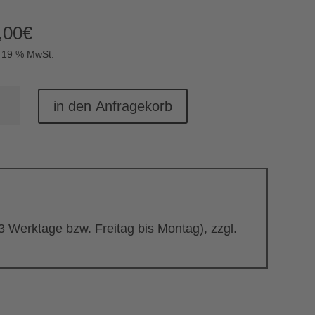
,00
€
. 19 % MwSt.
uktionswok
in den Anfragekorb
mulden
nge
 3 Werktage bzw. Freitag bis Montag), zzgl.