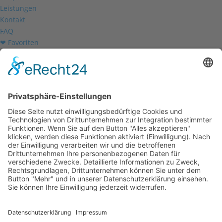
Leistungen
Kontakt
FAQ
❤ Favoriten
Mein Konto
Betriebsferien
Wir befinden uns vom
19.12.2025 bis einschließlich 07.01.2026
in unseren Betriebsferien.
In dieser Zeit werden Anfragen
weiterhin bearbeitet, allerdings
kann es zu Verzögerungen bei der
Beantwortung kommen.