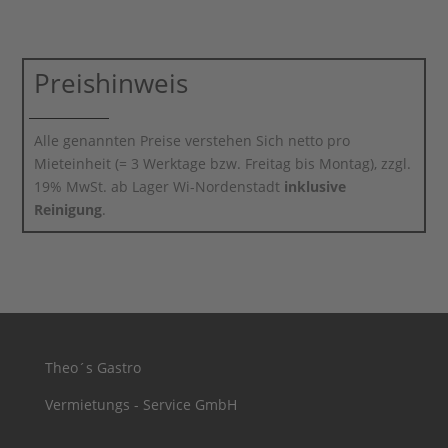
Preishinweis
Alle genannten Preise verstehen Sich netto pro
Mieteinheit (= 3 Werktage bzw. Freitag bis Montag), zzgl.
19% MwSt. ab Lager Wi-Nordenstadt
inklusive
Reinigung
.
Theo´s Gastro
Vermietungs - Service GmbH